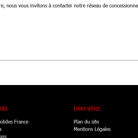
ure, nous vous invitons à contacter notre réseau de concessionna
onda
Liens utiles
biles France
Plan du site
a
Mentions Légales
ons